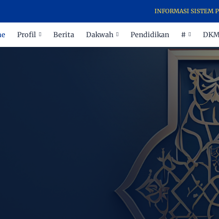
INFORMASI SISTEM PENERIM
me
Profil
Berita
Dakwah
Pendidikan
#
DK