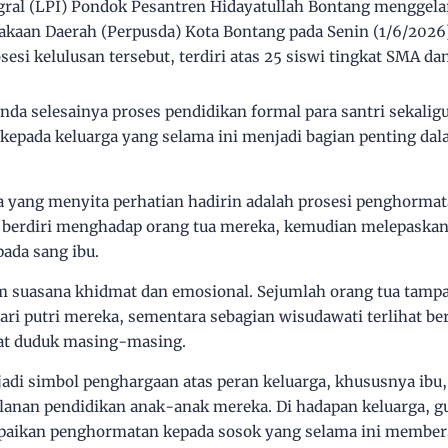
ral (LPI) Pondok Pesantren Hidayatullah Bontang menggela
takaan Daerah (Perpusda) Kota Bontang pada Senin (1/6/2026
esi kelulusan tersebut, terdiri atas 25 siswi tingkat SMA da
anda selesainya proses pendidikan formal para santri seka
 kepada keluarga yang selama ini menjadi bagian penting da
a yang menyita perhatian hadirin adalah prosesi penghormat
i berdiri menghadap orang tua mereka, kemudian melepaska
ada sang ibu.
m suasana khidmat dan emosional. Sejumlah orang tua tampa
ri putri mereka, sementara sebagian wisudawati terlihat b
at duduk masing-masing.
i simbol penghargaan atas peran keluarga, khususnya ibu,
anan pendidikan anak-anak mereka. Di hadapan keluarga, g
aikan penghormatan kepada sosok yang selama ini members