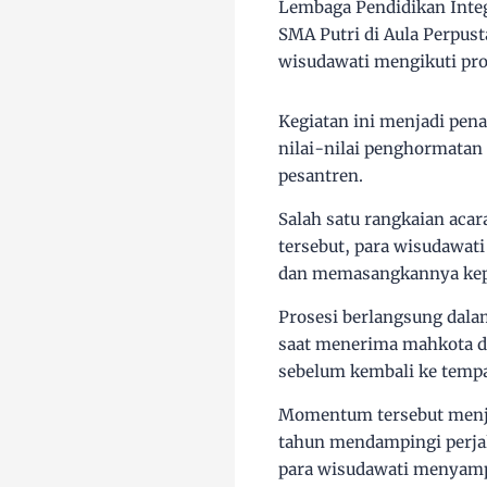
Lembaga Pendidikan Integ
SMA Putri di Aula Perpus
wisudawati mengikuti pros
Kegiatan ini menjadi pen
nilai-nilai penghormatan
pesantren.
Salah satu rangkaian acar
tersebut, para wisudawat
dan memasangkannya kep
Prosesi berlangsung dala
saat menerima mahkota da
sebelum kembali ke temp
Momentum tersebut menjad
tahun mendampingi perjal
para wisudawati menyamp