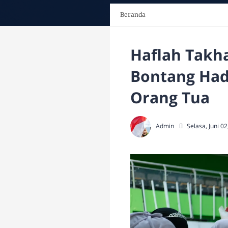
Beranda
Haflah Takha
Bontang Ha
Orang Tua
Admin
Selasa, Juni 0