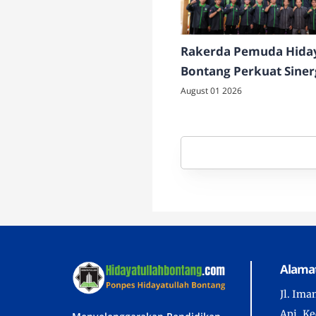
Rakerda Pemuda Hiday
Bontang Perkuat Siner
Peran Kepemudaan
August 01 2026
Alama
Jl. Ima
Api, Ke