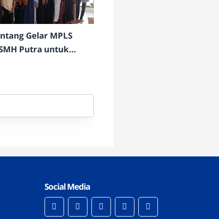
ntang Gelar MPLS
SMH Putra untuk
 Adaptasi dan
6
r Siswa
Social Media