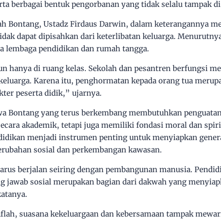
erta berbagai bentuk pengorbanan yang tidak selalu tampak di
lah Bontang, Ustadz Firdaus Darwin, dalam keterangannya 
idak dapat dipisahkan dari keterlibatan keluarga. Menurutny
ara lembaga pendidikan dan rumah tangga.
un hanya di ruang kelas. Sekolah dan pesantren berfungsi m
 keluarga. Karena itu, penghormatan kepada orang tua merupa
er peserta didik,” ujarnya.
wa Bontang yang terus berkembang membutuhkan penguata
ecara akademik, tetapi juga memiliki fondasi moral dan spiri
idikan menjadi instrumen penting untuk menyiapkan gene
perubahan sosial dan perkembangan kawasan.
rus berjalan seiring dengan pembangunan manusia. Pendi
ng jawab sosial merupakan bagian dari dakwah yang menyia
atanya.
flah, suasana kekeluargaan dan kebersamaan tampak mewarn