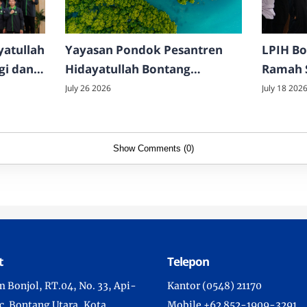
atullah
Yayasan Pondok Pesantren
LPIH Bo
gi dan
Hidayatullah Bontang
Ramah 
Ucapkan Selamat Hari
Perkuat
July 26 2026
July 18 202
Mangrove Sedunia 2026
Karakte
Show Comments (0)
t
Telepon
m Bonjol, RT.04, No. 33, Api-
Kantor (0548) 21170
c. Bontang Utara, Kota
Mobile +62 852-1909-3291