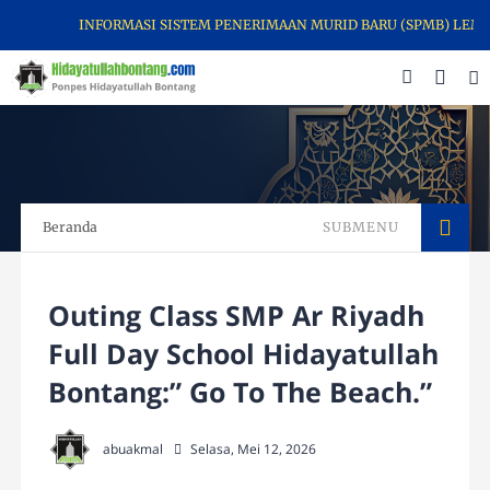
INFORMASI SISTEM PENERIMAAN MURID BARU (SPMB) LEMBAGA
Beranda
SUBMENU
Outing Class SMP Ar Riyadh
Full Day School Hidayatullah
Bontang:” Go To The Beach.”
abuakmal
Selasa, Mei 12, 2026