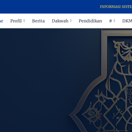
INFORMASI SISTEM PENERIM
me
Profil
Berita
Dakwah
Pendidikan
#
DK