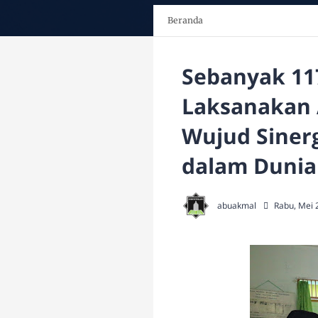
Beranda
Sebanyak 117
Laksanakan 
Wujud Sinerg
dalam Dunia
abuakmal
Rabu, Mei 