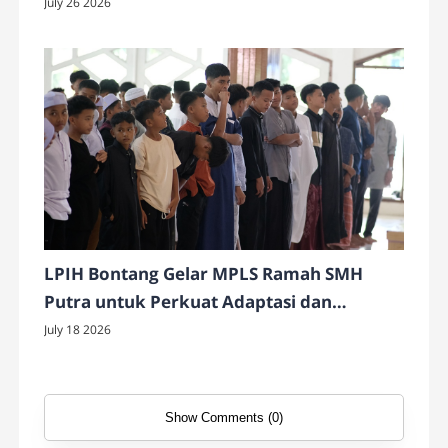
Sedunia 2026
July 26 2026
LPIH Bontang Gelar MPLS Ramah SMH
Putra untuk Perkuat Adaptasi dan
Karakter Siswa
July 18 2026
Show Comments (0)