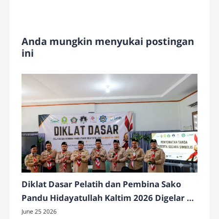
Anda mungkin menyukai postingan
ini
Diklat Dasar Pelatih dan Pembina Sako
Pandu Hidayatullah Kaltim 2026 Digelar di
Kampus Madya Hidayatullah Kota Bontang
June 25 2026