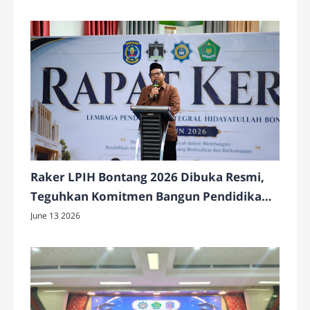
Raker LPIH Bontang 2026 Dibuka Resmi,
Teguhkan Komitmen Bangun Pendidikan
Integral Berkualitas dan Berkemajuan
June 13 2026