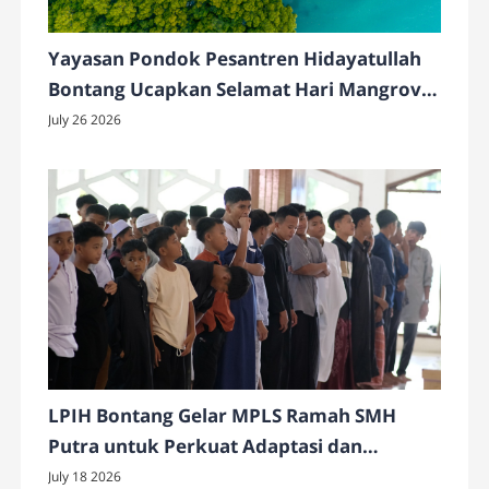
Yayasan Pondok Pesantren Hidayatullah
Bontang Ucapkan Selamat Hari Mangrove
Sedunia 2026
July 26 2026
LPIH Bontang Gelar MPLS Ramah SMH
Putra untuk Perkuat Adaptasi dan
Karakter Siswa
July 18 2026