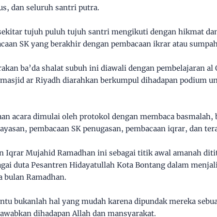
, dan seluruh santri putra.
sekitar tujuh puluh tujuh santri mengikuti dengan hikmat da
caan SK yang berakhir dengan pembacaan ikrar atau sumpah
rakan ba’da shalat subuh ini diawali dengan pembelajaran a
 masjid ar Riyadh diarahkan berkumpul dihadapan podium u
n acara dimulai oleh protokol dengan membaca basmalah, b
ayasan, pembacaan SK penugasan, pembacaan iqrar, dan tera
 Iqrar Mujahid Ramadhan ini sebagai titik awal amanah ditit
agai duta Pesantren Hidayatullah Kota Bontang dalam menjal
a bulan Ramadhan.
tentu bukanlah hal yang mudah karena dipundak mereka seb
jawabkan dihadapan Allah dan mansyarakat.