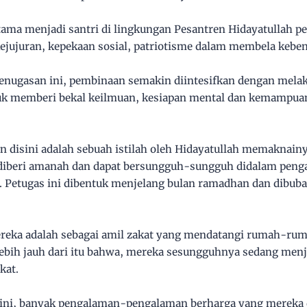
rtama menjadi santri di lingkungan Pesantren Hidayatullah p
ejujuran, kepekaan sosial, patriotisme dalam membela kebe
enugasan ini, pembinaan semakin diintesifkan dengan mela
tuk memberi bekal keilmuan, kesiapan mental dan kemampua
disini adalah sebuah istilah oleh Hidayatullah memaknainy
 diberi amanah dan dapat bersungguh-sungguh didalam penga
 Petugas ini dibentuk menjelang bulan ramadhan dan dibub
eka adalah sebagai amil zakat yang mendatangi rumah-ru
lebih jauh dari itu bahwa, mereka sesungguhnya sedang menj
kat.
s ini, banyak pengalaman-pengalaman berharga yang mereka