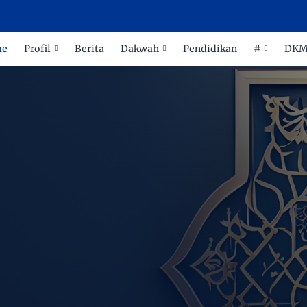
me
Profil
Berita
Dakwah
Pendidikan
#
DK