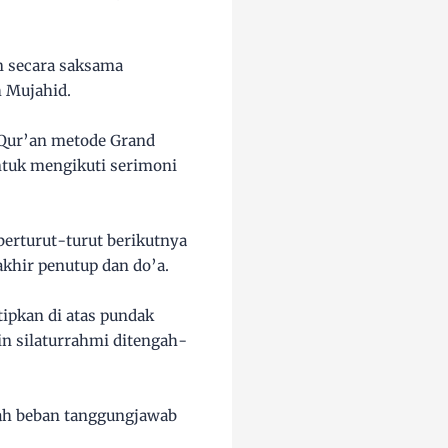
n secara saksama
 Mujahid.
l Qur’an metode Grand
ntuk mengikuti serimoni
erturut-turut berikutnya
khir penutup dan do’a.
ipkan di atas pundak
in silaturrahmi ditengah-
uah beban tanggungjawab