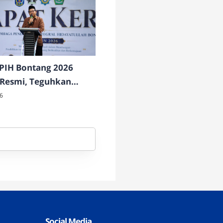
PIH Bontang 2026
 Resmi, Teguhkan
en Bangun Pendidikan
6
l Berkualitas dan
ajuan
Social Media