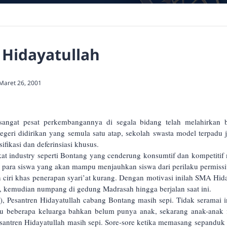
 Hidayatullah
 Maret 26, 2001
angat pesat perkembangannya di segala bidang telah melahirkan b
egeri didirikan yang semula satu atap, sekolah swasta model terpadu 
ifikasi dan deferinsiasi khusus.
akat industry seperti Bontang yang cenderung konsumtif dan kompetiti
agi para siswa yang akan mampu menjauhkan siswa dari perilaku permi
 ciri khas penerapan syari’at kurang. Dengan motivasi inilah SMA Hida
, kemudian numpang di gedung Madrasah hingga berjalan saat ini.
), Pesantren Hidayatullah cabang Bontang masih sepi. Tidak seramai i
lu beberapa keluarga bahkan belum punya anak, sekarang anak-anak
santren Hidayatullah masih sepi. Sore-sore ketika memasang sepanduk 