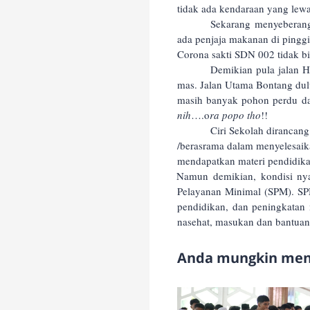
tidak ada kendaraan yang lew
Sekarang menyeberang
ada penjaja makanan di pinggi
Corona sakti SDN 002 tidak bis
Demikian pula jalan 
mas. Jalan Utama Bontang dulu 
masih banyak pohon perdu dan
nih
….o
ra popo tho
!!
Ciri Sekolah dirancang
/berasrama dalam menyelesaika
mendapatkan materi pendidikan
Namun demikian, kondisi ny
Pelayanan Minimal (SPM). SPM
pendidikan, dan peningkatan
nasehat, masukan dan bantuan
Anda mungkin meny