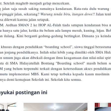
at. Setelah maghrib menjadi gelap mencekam.
 jalan saja susah saking ramainya kendaraan. Rata-rata dulu warun
r-pinggir jalan, sekarang?
Warung tenda biru, itungen dewe!!
Jalan tem
a dilewati karena jalan setapak.
HM. Ardhan SMAN 2 ke HOP AL-Falah tiada satupun kendaraan bisa 
hanya satu jalur, ketika itu belum ada lampu merah, kuning, hijau. Beb
 ilalang. Kini berganti gedung-gedung bertingkat. Dimana ya keinda
 khusus dengan pendidikan “boarding school”, siswa tinggal berasrama
n jenjang pendidikanya. Inilah nilai lebih yang dimiliki oleh SMA Hida
 umum juga akan dibekali dengan ilmu keagamaan dan nilai-nilai spiri
ata di SMA Hidayatullah Bontang "Boarding school" masih belum 
 yang belum terpenuhi terkait dengan ketersediaan akses pendidika
 mutu implementasi MBS. Kami tetap terbuka kepada kaum muslimin
nya demi kemajuan Sekolah ini. Sekolah kita semua.
ukai postingan ini