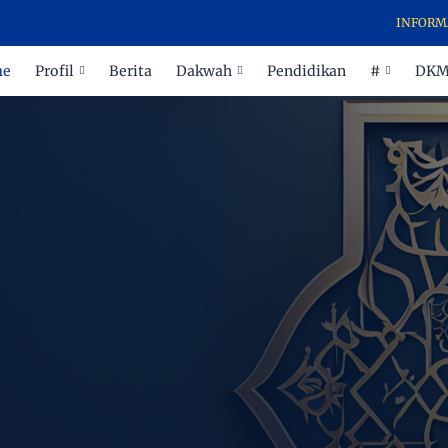
INFORMASI 
me
Profil
Berita
Dakwah
Pendidikan
#
DK