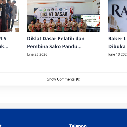
PLS
Diklat Dasar Pelatih dan
Raker L
uk
Pembina Sako Pandu
Dibuka
Hidayatullah Kaltim 2026
Komitm
June 25 2026
June 13 202
Digelar di Kampus Madya
Integra
Hidayatullah Kota Bontang
Berkem
Show Comments (0)
t
Telepon