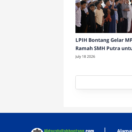
LPIH Bontang Gelar M
Ramah SMH Putra unt
Perkuat Adaptasi dan
July 18 2026
Karakter Siswa
Alama