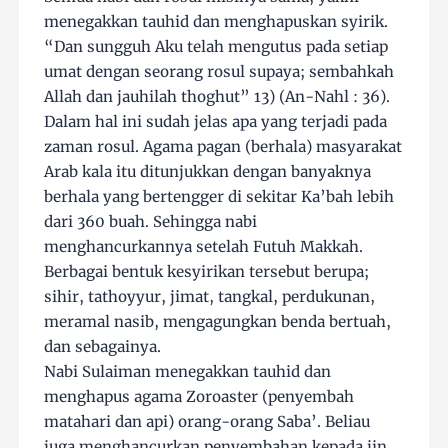
menegakkan tauhid dan menghapuskan syirik.
“Dan sungguh Aku telah mengutus pada setiap
umat dengan seorang rosul supaya; sembahkah
Allah dan jauhilah thoghut” 13) (An-Nahl : 36).
Dalam hal ini sudah jelas apa yang terjadi pada
zaman rosul. Agama pagan (berhala) masyarakat
Arab kala itu ditunjukkan dengan banyaknya
berhala yang bertengger di sekitar Ka’bah lebih
dari 360 buah. Sehingga nabi
menghancurkannya setelah Futuh Makkah.
Berbagai bentuk kesyirikan tersebut berupa;
sihir, tathoyyur, jimat, tangkal, perdukunan,
meramal nasib, mengagungkan benda bertuah,
dan sebagainya.
Nabi Sulaiman menegakkan tauhid dan
menghapus agama Zoroaster (penyembah
matahari dan api) orang-orang Saba’. Beliau
juga menghancurkan penyembahan kepada jin