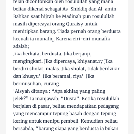
telah dicontohkan oleh rosulullah yang mana
beliau dikenal sebagai As-Shiddiq dan Al-amin.
Bahkan saat hijrah ke Madinah pun rosulullah
masih dipercayai orang Quraisy untuk
menitipkan barang. Tiada pernah orang berdusta
kecuali ia munafiq. Karena ciri-ciri munafik
adalah;
Jika berkata, berdusta. Jika berjanji,
mengingkari. Jika dipercaya, khiyanat.17 Jika
berdiri sholat, malas. Jika sholat, tidak berdzikir
dan khusyu’. Jika beramal, riya’. Jika
bermusuhan, curang.
‘Aisyah ditanya : “Apa akhlaq yang paling
jelek?” Ia manjawab; “Dusta”. Ketika rosulullah
berjalan di pasar, beliau mendapatkan pedagang
yang mencampur tepung basah dengan tepung
kering untuk menipu pembeli. Kemudian beliau
bersabda; “barang siapa yang berdusta ia bukan