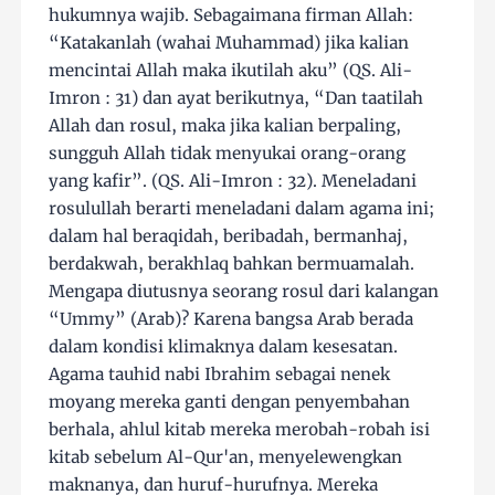
hukumnya wajib. Sebagaimana firman Allah:
“Katakanlah (wahai Muhammad) jika kalian
mencintai Allah maka ikutilah aku” (QS. Ali-
Imron : 31) dan ayat berikutnya, “Dan taatilah
Allah dan rosul, maka jika kalian berpaling,
sungguh Allah tidak menyukai orang-orang
yang kafir”. (QS. Ali-Imron : 32). Meneladani
rosulullah berarti meneladani dalam agama ini;
dalam hal beraqidah, beribadah, bermanhaj,
berdakwah, berakhlaq bahkan bermuamalah.
Mengapa diutusnya seorang rosul dari kalangan
“Ummy” (Arab)? Karena bangsa Arab berada
dalam kondisi klimaknya dalam kesesatan.
Agama tauhid nabi Ibrahim sebagai nenek
moyang mereka ganti dengan penyembahan
berhala, ahlul kitab mereka merobah-robah isi
kitab sebelum Al-Qur'an, menyelewengkan
maknanya, dan huruf-hurufnya. Mereka