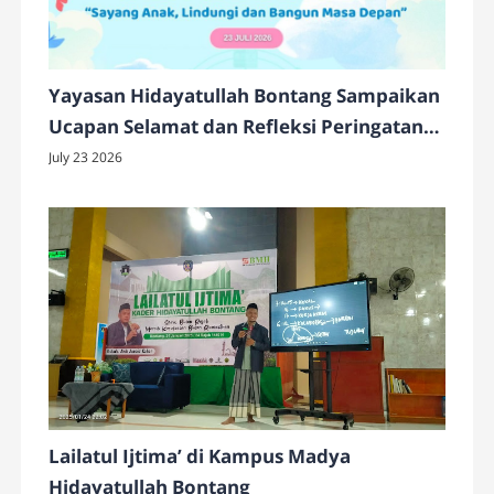
Yayasan Hidayatullah Bontang Sampaikan
Ucapan Selamat dan Refleksi Peringatan
Hari Anak Nasional
July 23 2026
Lailatul Ijtima’ di Kampus Madya
Hidayatullah Bontang